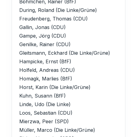
Böhmchen, Rainer (BfF)
Hast du Ideen oder Anliegen?
ORT
During, Roland (Die Linke/Grüne)
-
Egal ob du dich aktiv einbringen
Freudenberg, Thomas (CDU)
möchtest, Fragen zu unseren
Gallin, Jonas (CDU)
Themen hast oder einfach nur ein
Beschreibung:
Gampe, Jörg (CDU)
lokales Problem melden willst –
melde dich unkompliziert bei uns!
Genilke, Rainer (CDU)
-
Gleitsmann, Eckhard (Die Linke/Grüne)
Hampicke, Ernst (BfF)
Unterlagen einsehen
Holfeld, Andreas (CDU)
E-MAIL SCHREIBEN:
Homagk, Marlies (BfF)
info@ub-fiwa.de
Horst, Karin (Die Linke/Grüne)
Kuhn, Susann (BfF)
Linde, Udo (Die Linke)
Loos, Sebastian (CDU)
Alles klar, danke!
Mierzwa, Peer (SPD)
Müller, Marco (Die Linke/Grüne)