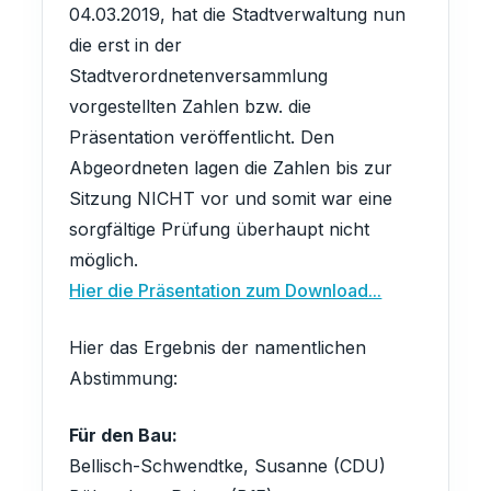
04.03.2019, hat die Stadtverwaltung nun
die erst in der
Stadtverordnetenversammlung
vorgestellten Zahlen bzw. die
MACH MIT!
Präsentation veröffentlicht. Den
Finsterwalde aktiv
Abgeordneten lagen die Zahlen bis zur
mitgestalten!
Sitzung NICHT vor und somit war eine
sorgfältige Prüfung überhaupt nicht
Kommunalpolitik entscheidet über den
möglich.
Spielplatz um die Ecke, neue
Hier die Präsentation zum Download...
KATEGORIE
Radwege und die Entwicklung unserer
Veranstaltungstitel
Sängerstadt. Bei uns engagieren sich
Hier das Ergebnis der namentlichen
Bürger für Bürger – ganz ohne
Abstimmung:
Parteibuch, Fraktionszwang oder
DATUM
UHRZEIT
ideologische Vorgaben.
Für den Bau:
-
-
Bellisch-Schwendtke, Susanne (CDU)