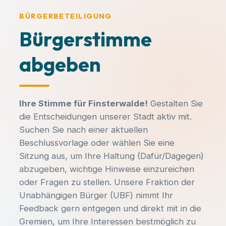
BÜRGERBETEILIGUNG
Bürgerstimme
abgeben
Ihre Stimme für Finsterwalde!
Gestalten Sie
die Entscheidungen unserer Stadt aktiv mit.
MACH MIT!
Suchen Sie nach einer aktuellen
Beschlussvorlage oder wählen Sie eine
Finsterwalde aktiv
Sitzung aus, um Ihre Haltung (Dafür/Dagegen)
mitgestalten!
abzugeben, wichtige Hinweise einzureichen
oder Fragen zu stellen. Unsere Fraktion der
Kommunalpolitik entscheidet über den
Unabhängigen Bürger (UBF) nimmt Ihr
Spielplatz um die Ecke, neue
Feedback gern entgegen und direkt mit in die
KATEGORIE
Radwege und die Entwicklung unserer
Gremien, um Ihre Interessen bestmöglich zu