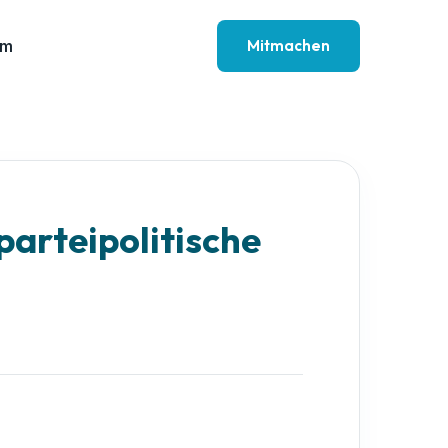
Mitmachen
am
parteipolitische