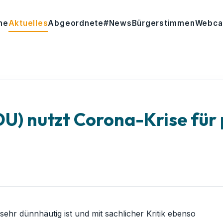
me
Aktuelles
Abgeordnete
#News
Bürgerstimmen
Webc
U) nutzt Corona-Krise für 
ehr dünnhäutig ist und mit sachlicher Kritik ebenso