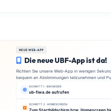
NEUE WEB-APP
Die neue UBF-App ist da!
Richten Sie unsere Web-App in wenigen Sekund
bequem an Abstimmungen teilzunehmen und Pus
SCHRITT 1 · BROWSER
MACH MIT!
ub-fiwa.de aufrufen
Finsterwalde aktiv mitgestalten!
SCHRITT 2 · HOMESCREEN
Zum Startbildschirm bzw. Homescreen h