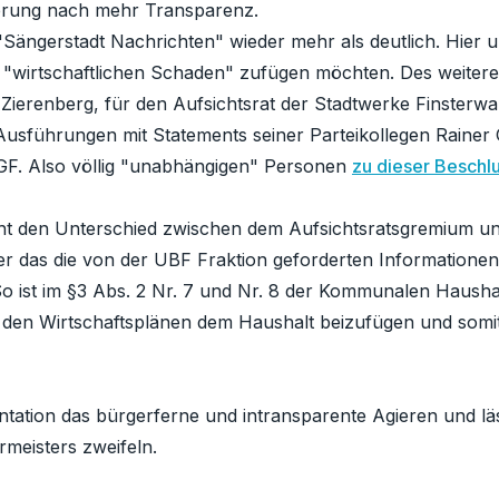
erung nach mehr Transparenz.
"Sängerstadt Nachrichten" wieder mehr als deutlich. Hier u
n "wirtschaftlichen Schaden" zufügen möchten. Des weitere
Zierenberg, für den Aufsichtsrat der Stadtwerke Finsterw
sführungen mit Statements seiner Parteikollegen Rainer 
F. Also völlig "unabhängigen" Personen
zu dieser Beschl
icht den Unterschied zwischen dem Aufsichtsratsgremium 
das die von der UBF Fraktion geforderten Informationen
So ist im §3 Abs. 2 Nr. 7 und Nr. 8 der Kommunalen Hau
u den Wirtschaftsplänen dem Haushalt beizufügen und somit 
tation das bürgerferne und intransparente Agieren und läss
meisters zweifeln.