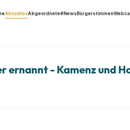
me
Aktuelles
Abgeordnete
#News
Bürgerstimmen
Webc
r ernannt - Kamenz und H