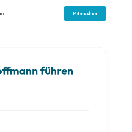
Mitmachen
am
offmann führen