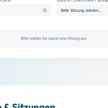
SUCHEN
ODER SITZUNG DIREKT AUS
Problem melden willst – melde dich unkompliziert bei
Bitte Sitzung wählen...
uns!
Beschreibung:
-
E-MAIL SCHREIBEN:
Bitte wählen Sie zuerst eine Sitzung aus.
info@ub-fiwa.de
Unterlagen einsehen
Alles klar, danke!
& Sitzungen