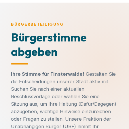
MACH MIT!
BÜRGERBETEILIGUNG
Finsterwalde aktiv
Bürgerstimme
mitgestalten!
abgeben
Kommunalpolitik entscheidet über den
Spielplatz um die Ecke, neue
KATEGORIE
Radwege und die Entwicklung unserer
Veranstaltungstitel
Sängerstadt. Bei uns engagieren sich
Ihre Stimme für Finsterwalde!
Gestalten Sie
Bürger für Bürger – ganz ohne
die Entscheidungen unserer Stadt aktiv mit.
Parteibuch, Fraktionszwang oder
Suchen Sie nach einer aktuellen
DATUM
UHRZEIT
ideologische Vorgaben.
Beschlussvorlage oder wählen Sie eine
-
-
Sitzung aus, um Ihre Haltung (Dafür/Dagegen)
abzugeben, wichtige Hinweise einzureichen
Hast du Ideen oder Anliegen?
ORT
oder Fragen zu stellen. Unsere Fraktion der
-
Egal ob du dich aktiv einbringen
Unabhängigen Bürger (UBF) nimmt Ihr