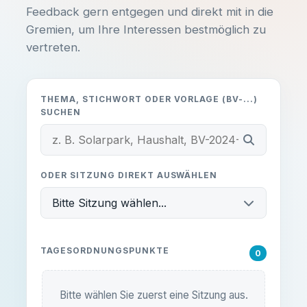
möchtest, Fragen zu unseren
Feedback gern entgegen und direkt mit in die
Themen hast oder einfach nur ein
Gremien, um Ihre Interessen bestmöglich zu
Beschreibung:
lokales Problem melden willst –
vertreten.
melde dich unkompliziert bei uns!
-
THEMA, STICHWORT ODER VORLAGE (BV-...)
SUCHEN
Unterlagen einsehen
E-MAIL SCHREIBEN:
info@ub-fiwa.de
ODER SITZUNG DIREKT AUSWÄHLEN
Bitte Sitzung wählen...
Alles klar, danke!
TAGESORDNUNGSPUNKTE
0
Bitte wählen Sie zuerst eine Sitzung aus.