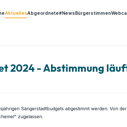
me
Aktuelles
Abgeordnete
#News
Bürgerstimmen
Webc
 2024 - Abstimmung läuft 
esjährigen Sängerstadtbudgets abgestimmt werden. Von der
Schemel" zugelassen.