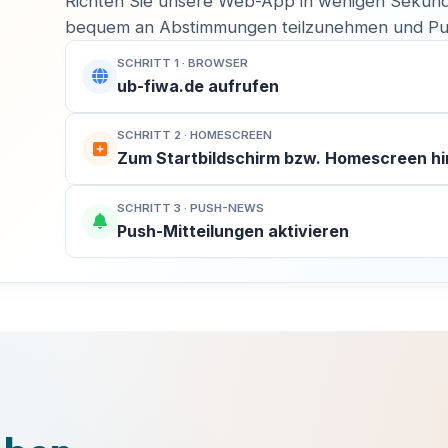
Richten Sie unsere Web-App in wenigen Sekund
bequem an Abstimmungen teilzunehmen und Pus
SCHRITT 1 · BROWSER
ub-fiwa.de aufrufen
SCHRITT 2 · HOMESCREEN
Zum Startbildschirm bzw. Homescreen h
SCHRITT 3 · PUSH-NEWS
MACH MIT!
Push-Mitteilungen aktivieren
Finsterwalde aktiv mitgestalten!
Kommunalpolitik entscheidet über den Spielplatz um die
KATEGORIE
Ecke, neue Radwege und die Entwicklung unserer
Sängerstadt. Bei uns engagieren sich Bürger für Bürger 
Veranstaltungstitel
ganz ohne Parteibuch, Fraktionszwang oder ideologisch
Vorgaben.
DATUM
UHRZEIT