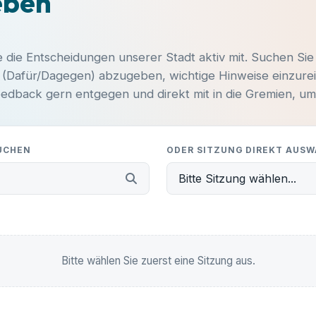
eben
-
-
Hast du Ideen oder Anliegen?
ORT
Egal ob du dich aktiv einbringen möchtest, Fragen zu
e die Entscheidungen unserer Stadt aktiv mit. Suchen Sie
-
unseren Themen hast oder einfach nur ein lokales
g (Dafür/Dagegen) abzugeben, wichtige Hinweise einzurei
Problem melden willst – melde dich unkompliziert bei
dback gern entgegen und direkt mit in die Gremien, um 
uns!
Beschreibung:
-
SUCHEN
ODER SITZUNG DIREKT AUS
Bitte Sitzung wählen...
E-MAIL SCHREIBEN:
info@ub-fiwa.de
Unterlagen einsehen
Bitte wählen Sie zuerst eine Sitzung aus.
Alles klar, danke!