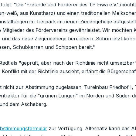
 folgt: "Die 'Freunde und Förderer des TP Fiwa e.V.' möcht
n-weiß, aus Kunstharz) und einen traditionellen Melkscheme
anstaltungen im Tierpark im neuen Ziegengehege aufgestel
 Mitglieder des Fördervereins gewährleistet. Wir möchten K
nd das neue Ziegengehege bereichern. Schon jetzt können
Besen, Schubkarren und Schippen bereit."
tadt als "geprüft, aber nach der Richtlinie nicht umsetzba
flikt mit der Richtlinie aussieht, erfährt die Bürgerschaft
 nicht zur Abstimmung zugelassen: Türeinbau Friedhof I, Tü
asentraktor für die "grünen Lungen" im Norden und Süden 
 und dem Ascheberg.
Abstimmungsformular
zur Verfügung. Alternativ kann das A