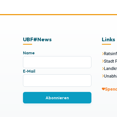
UBF#News
Links
Name
Ratsin
Stadt 
Landkr
E-Mail
Unabhä
Spend
Abonnieren