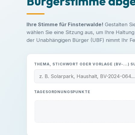
Bürgerstimme abg
Ihre Stimme für Finsterwalde!
Gestalten Si
wählen Sie eine Sitzung aus, um Ihre Haltun
der Unabhängigen Bürger (UBF) nimmt Ihr Fee
THEMA, STICHWORT ODER VORLAGE (BV-...) 
TAGESORDNUNGSPUNKTE