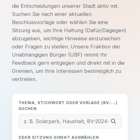
-
-
die Entscheidungen unserer Stadt aktiv mit.
Suchen Sie nach einer aktuellen
Hast du Ideen oder Anliegen?
ORT
Beschlussvorlage oder wählen Sie eine
-
Egal ob du dich aktiv einbringen
Sitzung aus, um Ihre Haltung (Dafür/Dagegen)
möchtest, Fragen zu unseren
abzugeben, wichtige Hinweise einzureichen
Themen hast oder einfach nur ein
oder Fragen zu stellen. Unsere Fraktion der
Beschreibung:
lokales Problem melden willst –
Unabhängigen Bürger (UBF) nimmt Ihr
melde dich unkompliziert bei uns!
-
Feedback gern entgegen und direkt mit in die
Gremien, um Ihre Interessen bestmöglich zu
vertreten.
Unterlagen einsehen
E-MAIL SCHREIBEN:
info@ub-fiwa.de
THEMA, STICHWORT ODER VORLAGE (BV-...)
SUCHEN
Alles klar, danke!
ODER SITZUNG DIREKT AUSWÄHLEN