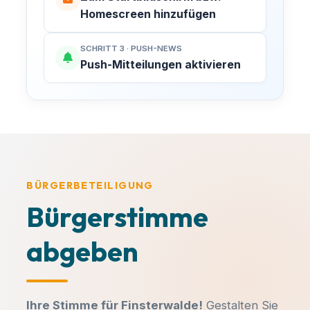
Homescreen hinzufügen
SCHRITT 3 · PUSH-NEWS
Push-Mitteilungen aktivieren
MACH MIT!
Finsterwalde aktiv
mitgestalten!
BÜRGERBETEILIGUNG
Kommunalpolitik entscheidet über den
Spielplatz um die Ecke, neue
Bürgerstimme
KATEGORIE
Radwege und die Entwicklung unserer
Veranstaltungstitel
abgeben
Sängerstadt. Bei uns engagieren sich
Bürger für Bürger – ganz ohne
Parteibuch, Fraktionszwang oder
DATUM
UHRZEIT
ideologische Vorgaben.
Ihre Stimme für Finsterwalde!
Gestalten Sie