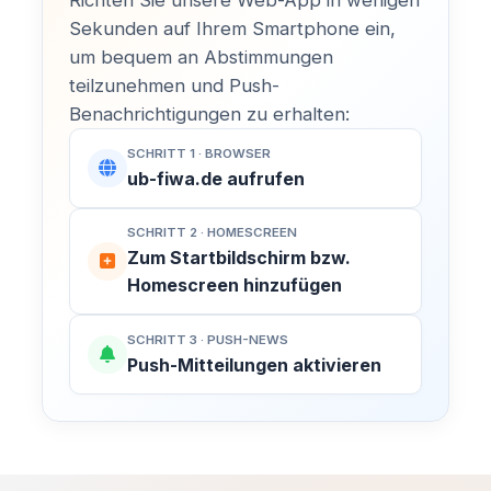
Richten Sie unsere Web-App in wenigen
Sekunden auf Ihrem Smartphone ein,
um bequem an Abstimmungen
teilzunehmen und Push-
Benachrichtigungen zu erhalten:
SCHRITT 1 · BROWSER
ub-fiwa.de aufrufen
SCHRITT 2 · HOMESCREEN
Zum Startbildschirm bzw.
MACH MIT!
Homescreen hinzufügen
Finsterwalde aktiv
mitgestalten!
SCHRITT 3 · PUSH-NEWS
Push-Mitteilungen aktivieren
Kommunalpolitik entscheidet über den
Spielplatz um die Ecke, neue
KATEGORIE
Radwege und die Entwicklung unserer