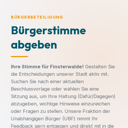
Veranstaltungstitel
Sängerstadt. Bei uns engagieren sich
Bürger für Bürger – ganz ohne
Parteibuch, Fraktionszwang oder
BÜRGERBETEILIGUNG
DATUM
UHRZEIT
ideologische Vorgaben.
Bürgerstimme
-
-
abgeben
Hast du Ideen oder Anliegen?
ORT
-
Egal ob du dich aktiv einbringen
möchtest, Fragen zu unseren
Themen hast oder einfach nur ein
Ihre Stimme für Finsterwalde!
Gestalten Sie
Beschreibung:
lokales Problem melden willst –
die Entscheidungen unserer Stadt aktiv mit.
melde dich unkompliziert bei uns!
Suchen Sie nach einer aktuellen
-
Beschlussvorlage oder wählen Sie eine
Sitzung aus, um Ihre Haltung (Dafür/Dagegen)
abzugeben, wichtige Hinweise einzureichen
Unterlagen einsehen
E-MAIL SCHREIBEN:
oder Fragen zu stellen. Unsere Fraktion der
info@ub-fiwa.de
Unabhängigen Bürger (UBF) nimmt Ihr
Feedback gern entgegen und direkt mit in die