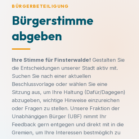
BÜRGERBETEILIGUNG
Bürgerstimme
abgeben
Ihre Stimme für Finsterwalde!
Gestalten Sie
die Entscheidungen unserer Stadt aktiv mit.
MACH MIT!
Suchen Sie nach einer aktuellen
Beschlussvorlage oder wählen Sie eine
Finsterwalde aktiv
Sitzung aus, um Ihre Haltung (Dafür/Dagegen)
mitgestalten!
abzugeben, wichtige Hinweise einzureichen
oder Fragen zu stellen. Unsere Fraktion der
Kommunalpolitik entscheidet über den
Unabhängigen Bürger (UBF) nimmt Ihr
Spielplatz um die Ecke, neue
Feedback gern entgegen und direkt mit in die
KATEGORIE
Radwege und die Entwicklung unserer
Gremien, um Ihre Interessen bestmöglich zu