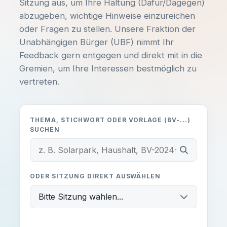
Kommunalpolitik entscheidet über den
Sitzung aus, um Ihre Haltung (Dafür/Dagegen)
Spielplatz um die Ecke, neue
abzugeben, wichtige Hinweise einzureichen
KATEGORIE
Radwege und die Entwicklung unserer
oder Fragen zu stellen. Unsere Fraktion der
Veranstaltungstitel
Sängerstadt. Bei uns engagieren sich
Unabhängigen Bürger (UBF) nimmt Ihr
Bürger für Bürger – ganz ohne
Feedback gern entgegen und direkt mit in die
Parteibuch, Fraktionszwang oder
Gremien, um Ihre Interessen bestmöglich zu
DATUM
UHRZEIT
ideologische Vorgaben.
vertreten.
-
-
Hast du Ideen oder Anliegen?
ORT
THEMA, STICHWORT ODER VORLAGE (BV-...)
-
SUCHEN
Egal ob du dich aktiv einbringen
möchtest, Fragen zu unseren
Themen hast oder einfach nur ein
Beschreibung:
lokales Problem melden willst –
ODER SITZUNG DIREKT AUSWÄHLEN
melde dich unkompliziert bei uns!
-
Bitte Sitzung wählen...
Unterlagen einsehen