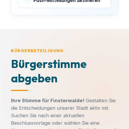
Push-Mitteilungen aktivieren
BÜRGERBETEILIGUNG
Bürgerstimme
abgeben
MACH MIT!
Ihre Stimme für Finsterwalde!
Gestalten Sie
Finsterwalde aktiv
die Entscheidungen unserer Stadt aktiv mit.
mitgestalten!
Suchen Sie nach einer aktuellen
Beschlussvorlage oder wählen Sie eine