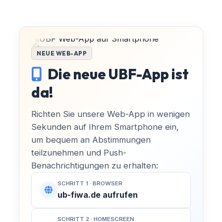
NEUE WEB-APP
MACH MIT!
Die neue UBF-App ist
Finsterwalde aktiv
da!
mitgestalten!
Richten Sie unsere Web-App in wenigen
Sekunden auf Ihrem Smartphone ein,
Kommunalpolitik entscheidet über den
um bequem an Abstimmungen
Spielplatz um die Ecke, neue
KATEGORIE
teilzunehmen und Push-
Radwege und die Entwicklung unserer
Benachrichtigungen zu erhalten:
Veranstaltungstitel
Sängerstadt. Bei uns engagieren sich
Bürger für Bürger – ganz ohne
SCHRITT 1 · BROWSER
Parteibuch, Fraktionszwang oder
ub-fiwa.de aufrufen
DATUM
UHRZEIT
ideologische Vorgaben.
-
-
SCHRITT 2 · HOMESCREEN