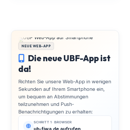
-
-
Hast du Ideen oder Anliegen?
ORT
-
Egal ob du dich aktiv einbringen
möchtest, Fragen zu unseren
Themen hast oder einfach nur ein
NEUE WEB-APP
Beschreibung:
lokales Problem melden willst –
Die neue UBF-App ist
melde dich unkompliziert bei uns!
-
da!
Richten Sie unsere Web-App in wenigen
Unterlagen einsehen
E-MAIL SCHREIBEN:
Sekunden auf Ihrem Smartphone ein,
info@ub-fiwa.de
um bequem an Abstimmungen
teilzunehmen und Push-
Benachrichtigungen zu erhalten:
SCHRITT 1 · BROWSER
ub-fiwa.de aufrufen