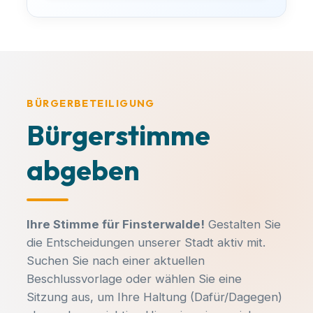
-
Egal ob du dich aktiv einbringen
möchtest, Fragen zu unseren
Themen hast oder einfach nur ein
Beschreibung:
lokales Problem melden willst –
melde dich unkompliziert bei uns!
-
BÜRGERBETEILIGUNG
Bürgerstimme
Unterlagen einsehen
E-MAIL SCHREIBEN:
abgeben
info@ub-fiwa.de
Ihre Stimme für Finsterwalde!
Gestalten Sie
die Entscheidungen unserer Stadt aktiv mit.
Suchen Sie nach einer aktuellen
Alles klar, danke!
Beschlussvorlage oder wählen Sie eine
Sitzung aus, um Ihre Haltung (Dafür/Dagegen)