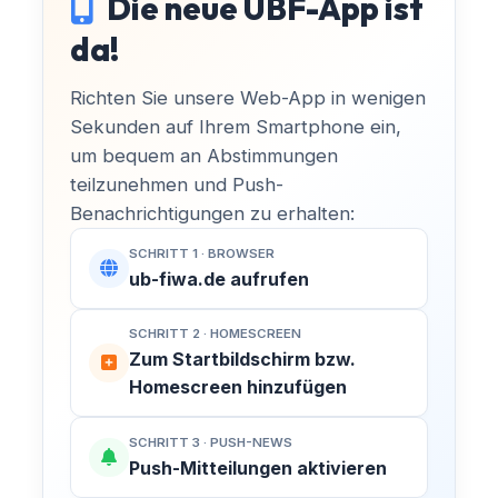
Die neue UBF-App ist
da!
MACH MIT!
Richten Sie unsere Web-App in wenigen
Sekunden auf Ihrem Smartphone ein,
Finsterwalde aktiv
um bequem an Abstimmungen
mitgestalten!
teilzunehmen und Push-
Benachrichtigungen zu erhalten:
Kommunalpolitik entscheidet über den
SCHRITT 1 · BROWSER
Spielplatz um die Ecke, neue
KATEGORIE
ub-fiwa.de aufrufen
Radwege und die Entwicklung unserer
Veranstaltungstitel
Sängerstadt. Bei uns engagieren sich
SCHRITT 2 · HOMESCREEN
Bürger für Bürger – ganz ohne
Zum Startbildschirm bzw.
Parteibuch, Fraktionszwang oder
Homescreen hinzufügen
DATUM
UHRZEIT
ideologische Vorgaben.
-
-
SCHRITT 3 · PUSH-NEWS
Push-Mitteilungen aktivieren
Hast du Ideen oder Anliegen?
ORT