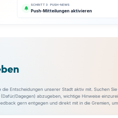
SCHRITT 3 · PUSH-NEWS
Push-Mitteilungen aktivieren
MACH MIT!
Finsterwalde aktiv mitgestalten!
Kommunalpolitik entscheidet über den Spielplatz um die
KATEGORIE
eben
Ecke, neue Radwege und die Entwicklung unserer
Sängerstadt. Bei uns engagieren sich Bürger für Bürger 
Veranstaltungstitel
ganz ohne Parteibuch, Fraktionszwang oder ideologisch
Vorgaben.
e die Entscheidungen unserer Stadt aktiv mit. Suchen Sie
DATUM
UHRZEIT
g (Dafür/Dagegen) abzugeben, wichtige Hinweise einzurei
-
-
dback gern entgegen und direkt mit in die Gremien, um 
Hast du Ideen oder Anliegen?
ORT
Egal ob du dich aktiv einbringen möchtest, Fragen zu