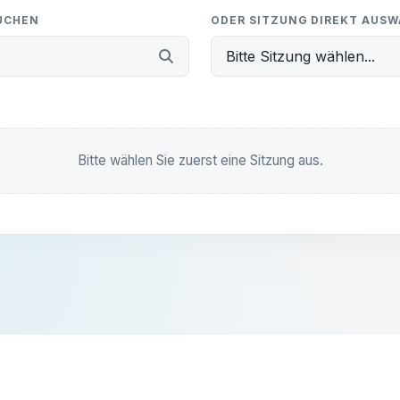
-
unseren Themen hast oder einfach nur ein lokales
SUCHEN
ODER SITZUNG DIREKT AUS
Problem melden willst – melde dich unkompliziert bei
uns!
Bitte Sitzung wählen...
Beschreibung:
-
E-MAIL SCHREIBEN:
Bitte wählen Sie zuerst eine Sitzung aus.
info@ub-fiwa.de
Unterlagen einsehen
Alles klar, danke!