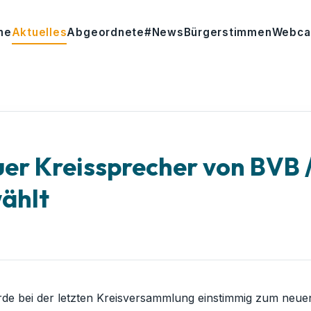
me
Aktuelles
Abgeordnete
#News
Bürgerstimmen
Webc
euer Kreissprecher von BVB
wählt
de bei der letzten Kreisversammlung einstimmig zum neue