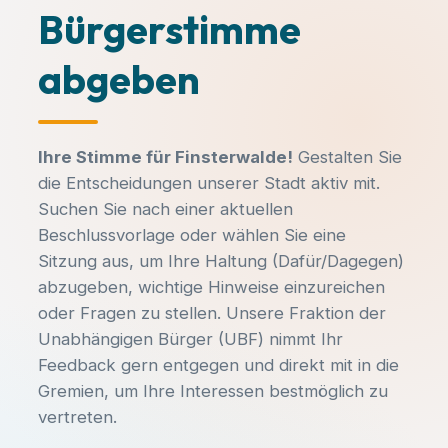
Bürgerstimme
Finsterwalde aktiv
abgeben
mitgestalten!
Kommunalpolitik entscheidet über den
Spielplatz um die Ecke, neue
Ihre Stimme für Finsterwalde!
Gestalten Sie
KATEGORIE
Radwege und die Entwicklung unserer
die Entscheidungen unserer Stadt aktiv mit.
Veranstaltungstitel
Sängerstadt. Bei uns engagieren sich
Suchen Sie nach einer aktuellen
Bürger für Bürger – ganz ohne
Beschlussvorlage oder wählen Sie eine
Parteibuch, Fraktionszwang oder
Sitzung aus, um Ihre Haltung (Dafür/Dagegen)
DATUM
UHRZEIT
ideologische Vorgaben.
abzugeben, wichtige Hinweise einzureichen
-
-
oder Fragen zu stellen. Unsere Fraktion der
Unabhängigen Bürger (UBF) nimmt Ihr
Hast du Ideen oder Anliegen?
ORT
Feedback gern entgegen und direkt mit in die
-
Egal ob du dich aktiv einbringen
Gremien, um Ihre Interessen bestmöglich zu
möchtest, Fragen zu unseren
vertreten.
Themen hast oder einfach nur ein