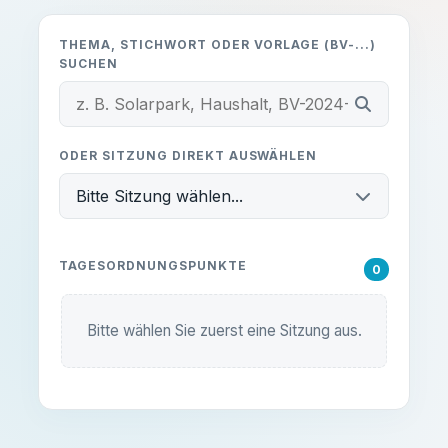
Beschreibung:
lokales Problem melden willst –
melde dich unkompliziert bei uns!
-
THEMA, STICHWORT ODER VORLAGE (BV-...)
SUCHEN
Unterlagen einsehen
E-MAIL SCHREIBEN:
ODER SITZUNG DIREKT AUSWÄHLEN
info@ub-fiwa.de
Bitte Sitzung wählen...
TAGESORDNUNGSPUNKTE
0
Alles klar, danke!
Bitte wählen Sie zuerst eine Sitzung aus.