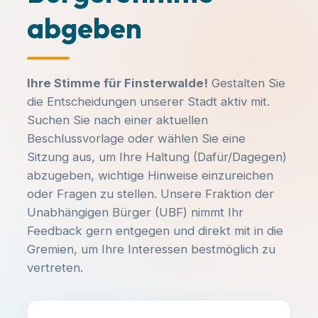
Parteibuch, Fraktionszwang oder
abgeben
DATUM
UHRZEIT
ideologische Vorgaben.
-
-
Hast du Ideen oder Anliegen?
ORT
Ihre Stimme für Finsterwalde!
Gestalten Sie
-
Egal ob du dich aktiv einbringen
die Entscheidungen unserer Stadt aktiv mit.
möchtest, Fragen zu unseren
Suchen Sie nach einer aktuellen
Themen hast oder einfach nur ein
Beschlussvorlage oder wählen Sie eine
Beschreibung:
lokales Problem melden willst –
Sitzung aus, um Ihre Haltung (Dafür/Dagegen)
melde dich unkompliziert bei uns!
abzugeben, wichtige Hinweise einzureichen
-
oder Fragen zu stellen. Unsere Fraktion der
Unabhängigen Bürger (UBF) nimmt Ihr
Feedback gern entgegen und direkt mit in die
Unterlagen einsehen
E-MAIL SCHREIBEN:
Gremien, um Ihre Interessen bestmöglich zu
info@ub-fiwa.de
vertreten.