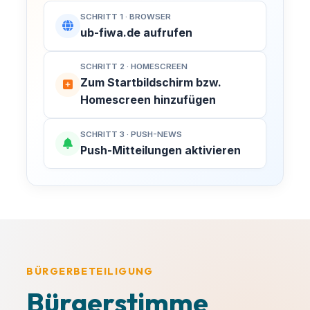
SCHRITT 1 · BROWSER
ub-fiwa.de aufrufen
SCHRITT 2 · HOMESCREEN
Zum Startbildschirm bzw.
Homescreen hinzufügen
SCHRITT 3 · PUSH-NEWS
MACH MIT!
Push-Mitteilungen aktivieren
Finsterwalde aktiv
mitgestalten!
Kommunalpolitik entscheidet über den
Spielplatz um die Ecke, neue
KATEGORIE
Radwege und die Entwicklung unserer
BÜRGERBETEILIGUNG
Veranstaltungstitel
Sängerstadt. Bei uns engagieren sich
Bürgerstimme
Bürger für Bürger – ganz ohne