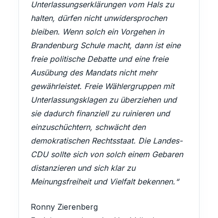
Unterlassungserklärungen vom Hals zu
halten, dürfen nicht unwidersprochen
bleiben. Wenn solch ein Vorgehen in
Brandenburg Schule macht, dann ist eine
freie politische Debatte und eine freie
Ausübung des Mandats nicht mehr
gewährleistet. Freie Wählergruppen mit
MACH MIT!
Unterlassungsklagen zu überziehen und
Finsterwalde aktiv
sie dadurch finanziell zu ruinieren und
mitgestalten!
einzuschüchtern, schwächt den
demokratischen Rechtsstaat. Die Landes-
CDU sollte sich von solch einem Gebaren
Kommunalpolitik entscheidet über den
Spielplatz um die Ecke, neue
distanzieren und sich klar zu
KATEGORIE
Radwege und die Entwicklung unserer
Meinungsfreiheit und Vielfalt bekennen.“
Veranstaltungstitel
Sängerstadt. Bei uns engagieren sich
Bürger für Bürger – ganz ohne
Ronny Zierenberg