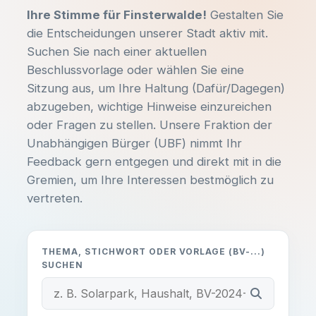
Ihre Stimme für Finsterwalde!
Gestalten Sie
die Entscheidungen unserer Stadt aktiv mit.
Unterlagen einsehen
Suchen Sie nach einer aktuellen
E-MAIL SCHREIBEN:
info@ub-fiwa.de
Beschlussvorlage oder wählen Sie eine
Sitzung aus, um Ihre Haltung (Dafür/Dagegen)
abzugeben, wichtige Hinweise einzureichen
oder Fragen zu stellen. Unsere Fraktion der
Unabhängigen Bürger (UBF) nimmt Ihr
Alles klar, danke!
Feedback gern entgegen und direkt mit in die
Gremien, um Ihre Interessen bestmöglich zu
vertreten.
THEMA, STICHWORT ODER VORLAGE (BV-...)
SUCHEN