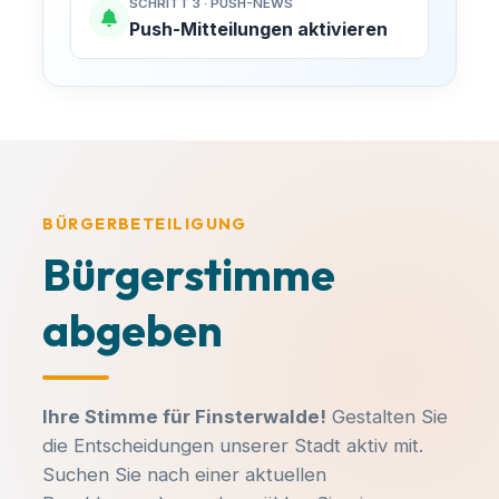
SCHRITT 3 · PUSH-NEWS
Push-Mitteilungen aktivieren
MACH MIT!
Finsterwalde aktiv
mitgestalten!
BÜRGERBETEILIGUNG
Bürgerstimme
Kommunalpolitik entscheidet über den
Spielplatz um die Ecke, neue
KATEGORIE
abgeben
Radwege und die Entwicklung unserer
Veranstaltungstitel
Sängerstadt. Bei uns engagieren sich
Bürger für Bürger – ganz ohne
Parteibuch, Fraktionszwang oder
Ihre Stimme für Finsterwalde!
Gestalten Sie
DATUM
UHRZEIT
ideologische Vorgaben.
die Entscheidungen unserer Stadt aktiv mit.
-
-
Suchen Sie nach einer aktuellen