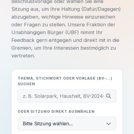
Beschlussvorlage oder wählen Sie eine
Hast du Ideen oder Anliegen?
ORT
Sitzung aus, um Ihre Haltung (Dafür/Dagegen)
-
Egal ob du dich aktiv einbringen
abzugeben, wichtige Hinweise einzureichen
möchtest, Fragen zu unseren
oder Fragen zu stellen. Unsere Fraktion der
Themen hast oder einfach nur ein
Unabhängigen Bürger (UBF) nimmt Ihr
Beschreibung:
lokales Problem melden willst –
Feedback gern entgegen und direkt mit in die
melde dich unkompliziert bei uns!
-
Gremien, um Ihre Interessen bestmöglich zu
vertreten.
Unterlagen einsehen
E-MAIL SCHREIBEN:
THEMA, STICHWORT ODER VORLAGE (BV-...)
info@ub-fiwa.de
SUCHEN
ODER SITZUNG DIREKT AUSWÄHLEN
Alles klar, danke!
Bitte Sitzung wählen...